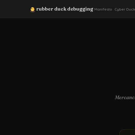
rubber duck debugging
Manifesto
Cyber Duc
Mercanci