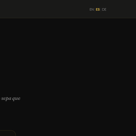
|
|
EN
ES
DE
 sepa que