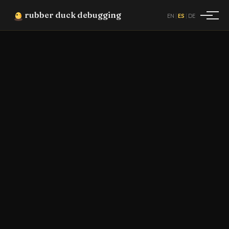
rubber duck debugging
|
|
EN
ES
DE